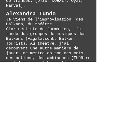
de transes. (DMS3, NOEXIT, Oyat,
Narval).
Alexandra Tundo
Je viens de l’improvisation, des
Balkans, du théâtre.
Clarinettiste de formation, j’ai
fondé des groupes de musiques des
Balkans (Vagalatschk, Balkan
Tourist). Au théâtre, j’ai
découvert une autre manière de
jouer, de mettre en son des mots,
des actions, des ambiances (Théâtre
du Galpon avec Gabriel Alvarez
(M...L’Hypocondriaque), Théâtre des
marionnettes avec Guy Jutard (Le
vilain petit mouton), théâtre de
rue avec la compagnie Zanco de
Yuval Dishon (rêve du Faubourg, La
Valse Endiablée, Murmure la
rumeur).
DadaBox Project
© 2019 by Dadabox Proudly created
with
Wix.com