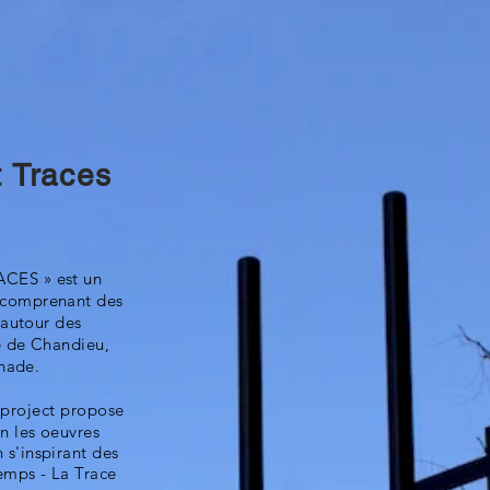
 Traces
CES » est un
 comprenant des
 autour des
e de Chandieu,
anade.
xproject propose
n les oeuvres
s'inspirant des
Temps - La Trace